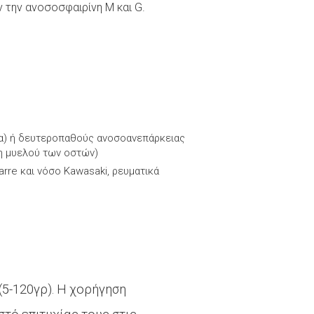
 την ανοσοσφαιρίνη Μ και G.
ία) ή δευτεροπαθούς ανοσοανεπάρκειας
ση μυελού των οστών)
rre και νόσο Kawasaki, ρευματικά
5-120γρ). Η χορήγηση