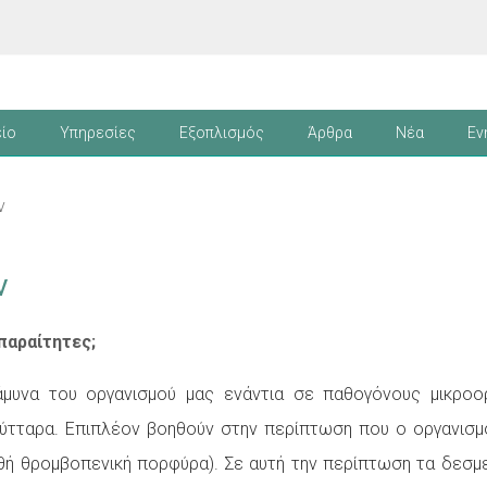
είο
Υπηρεσίες
Εξοπλισμός
Άρθρα
Νέα
Εν
ν
ν
απαραίτητες;
μυνα του οργανισμού μας ενάντια σε παθογόνους μικροορ
τταρα. Επιπλέον βοηθούν στην περίπτωση που ο οργανισμό
θή θρομβοπενική πορφύρα). Σε αυτή την περίπτωση τα δεσμ