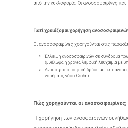
από την κυκλοφορία. Οι ανοσοσφαιρίνες που 
Γιατί χρειάζομαι χορήγηση ανοσοσφαιρινώ
Οι ανοσοσφαιρίνες χορηγούνται στις παρακά
Έλλειψη ανοσοσφαιρινών σε σύνδρομα πρω
(μυέλωμα ή χρόνια λεμφική λευχαιμία με υ
Ανοσοτροποποιητική δράση με αυτοάνοσες α
νοσήματα, νόσο Crohn).
Πώς χορηγούνται οι ανοσοσφαιρίνες;
Η χορήγηση των ανοσφαιρινών συνήθως 